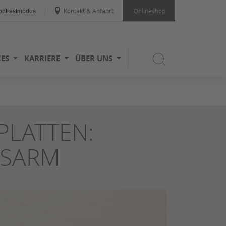
Kontakt & Anfahrt
Onlineshop
ntrastmodus
CES
KARRIERE
ÜBER UNS
PLATTEN:
GSARM