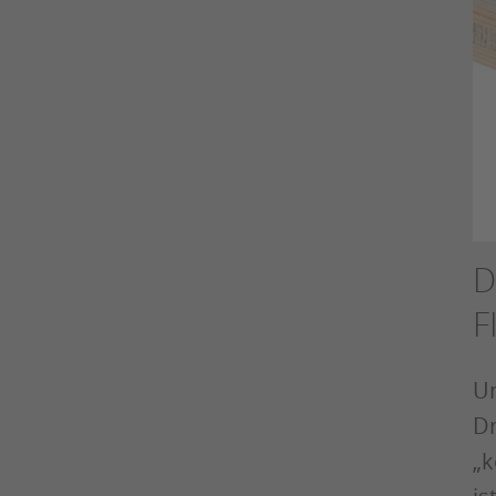
D
F
Un
Dr
„k