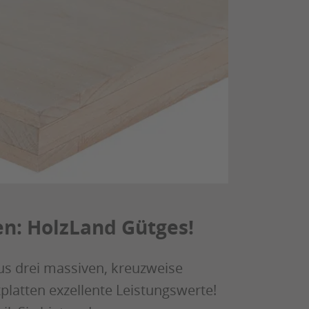
en: HolzLand Gütges!
 aus drei massiven, kreuzweise
latten exzellente Leistungswerte!