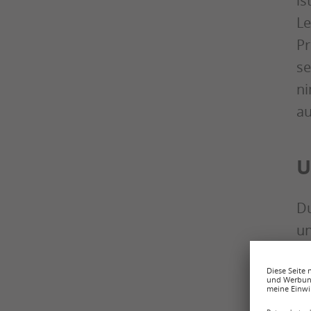
is
Le
Pr
se
ni
au
U
Du
un
kl
Da
Ho