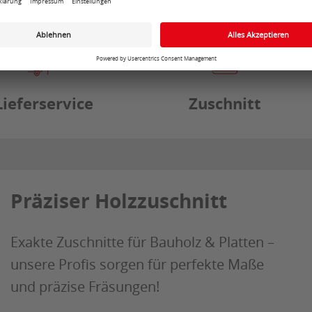
Lieferservice
Zuschnitt
Präziser Holzzuschnitt
Exakte Zuschnitte für Bauholz & Platten –
unsere Profis sorgen für perfekte Maße
und präzise Fräsungen!