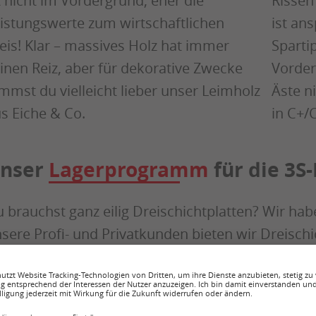
t nicht im Vordergrund, eher die
Rissen 
istungswerte zum wirtschaftlichen
ist ans
eis! Klar – massives Holz hat immer
Sparti
inen Reiz, aber für dekorative Zwecke
Vorder
mmst du vielleicht lieber unser Leimholz
Äste n
s Eiche & Co.
in C+/C
nser
Lagerprogramm
für die 3S-
 brauchst ganz eilig Dreischichtplatten? Wir ha
sere Profi- und Privatkunden bieten wir Dreischi
assischen Stärken 19 mm und 27 mm, unsere Pla
s Format ist jeweils 5.000 x 2.050 mm – perfekt
lzbau.