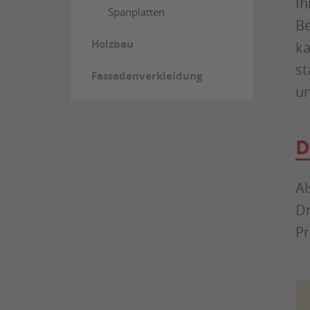
Ih
Spanplatten
Be
Holzbau
ka
st
Fassadenverkleidung
un
D
Al
Dr
Pr