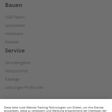
Bauen
OSB Platten
Spanplatten
Hobelware
Fassade
Service
Serviceangebot
Holzzuschnitt
Kataloge
Leistungen Profikunde