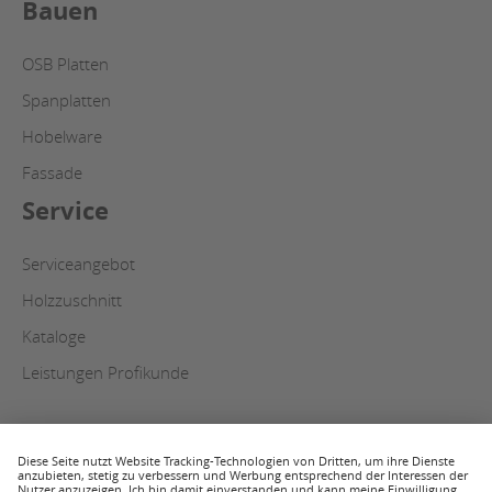
Bauen
OSB Platten
Spanplatten
Hobelware
Fassade
Service
Serviceangebot
Holzzuschnitt
Kataloge
Leistungen Profikunde